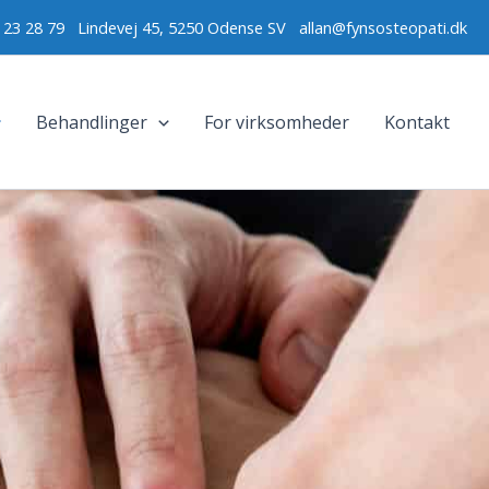
0 23 28 79
Lindevej 45, 5250 Odense SV
allan@fynsosteopati.dk
Behandlinger
For virksomheder
Kontakt