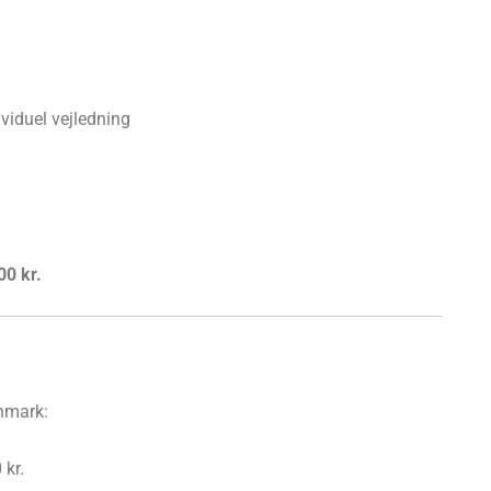
ividuel vejledning
00 kr.
anmark:
 kr.