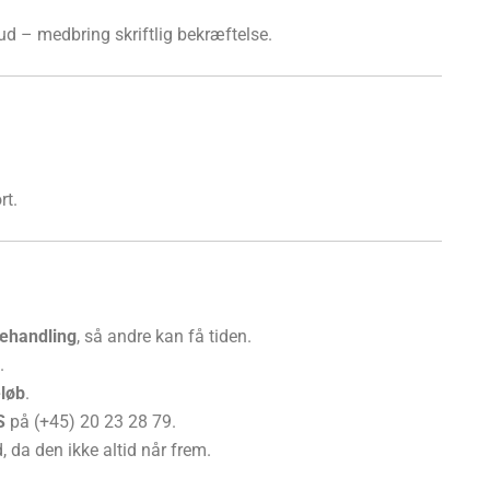
kud – medbring skriftlig bekræftelse.
rt.
behandling
, så andre kan få tiden.
.
eløb
.
S
på (+45) 20 23 28 79.
 da den ikke altid når frem.