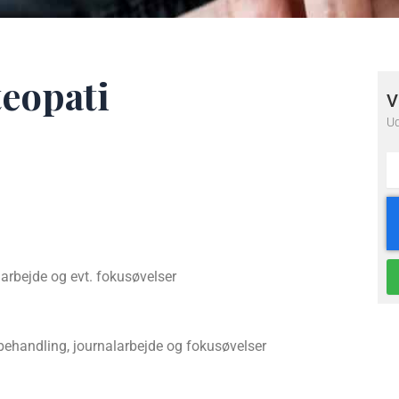
teopati
V
Ud
larbejde og evt. fokusøvelser
, behandling, journalarbejde og fokusøvelser